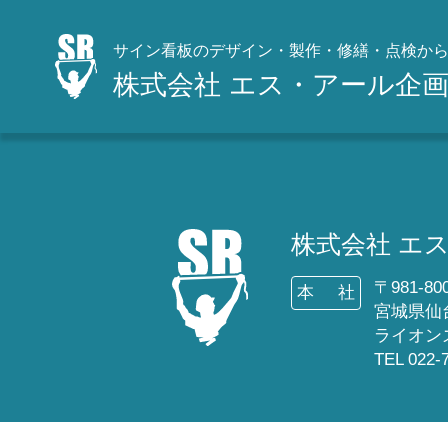
サイン看板のデザイン・製作・修繕・点検か
株式会社 エス・アール企
株式会社 エ
〒981-80
本
社
宮城県仙
ライオン
TEL 022