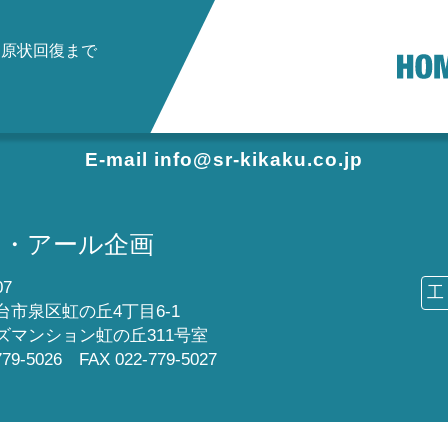
ら原状回復まで
お見積もり等、ご相談ください
画
E-mail info@sr-kikaku.co.jp
ス・アール企画
07
工
台市泉区虹の丘
4丁目6-1
ズマンション虹の丘311号室
-779-5026
FAX 022-779-5027